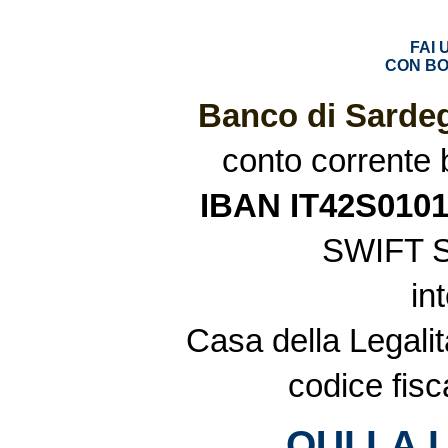
FAI
CON BO
Banco di Sardeg
conto corrente
IBAN IT42S010
SWIFT 
in
Casa della Legalit
codice fis
QUI LA 