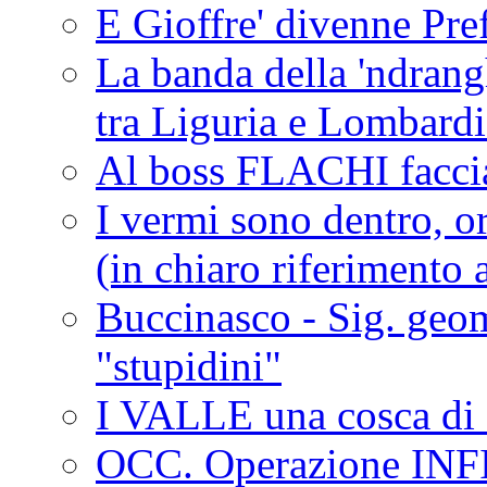
E Gioffre' divenne Pref
La banda della 'ndrangh
tra Liguria e Lombar
Al boss FLACHI faccia
I vermi sono dentro, or
(in chiaro riferimento a
Buccinasco - Sig. geo
"stupidini"
I VALLE una cosca di 
OCC. Operazione IN